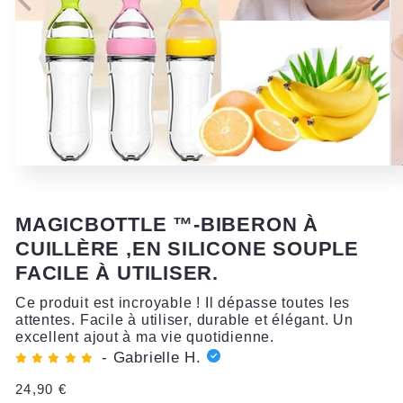
Ouvrir
Ou
le
le
média
mé
1
2
MAGICBOTTLE ™-BIBERON À
dans
da
une
un
CUILLÈRE ,EN SILICONE SOUPLE
fenêtre
fe
modale
mo
FACILE À UTILISER.
Ce produit est incroyable ! Il dépasse toutes les
attentes. Facile à utiliser, durable et élégant. Un
excellent ajout à ma vie quotidienne.
- Gabrielle H.
Prix
24,90 €